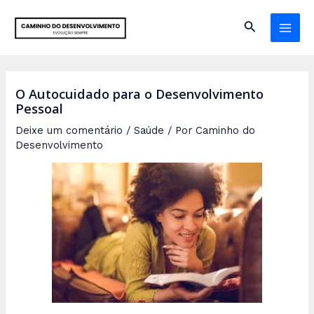
Ir
Pesquisar
para
MAI
o
conteúdo
ME
O Autocuidado para o Desenvolvimento
Pessoal
Deixe um comentário
/
Saúde
/ Por
Caminho do
Desenvolvimento